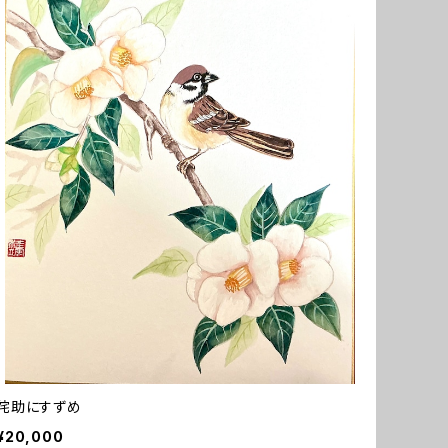
侘助にすずめ
¥20,000