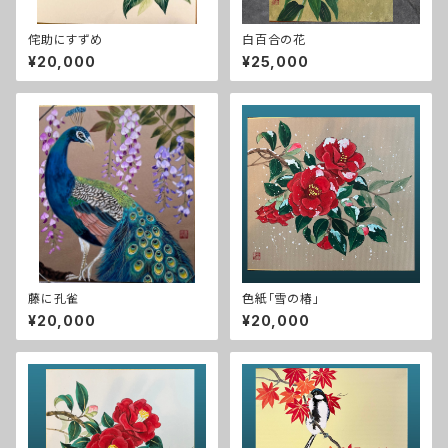
侘助にすずめ
白百合の花
¥20,000
¥25,000
藤に孔雀
色紙「雪の椿」
¥20,000
¥20,000