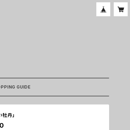
PPING GUIDE
い牡丹」
0