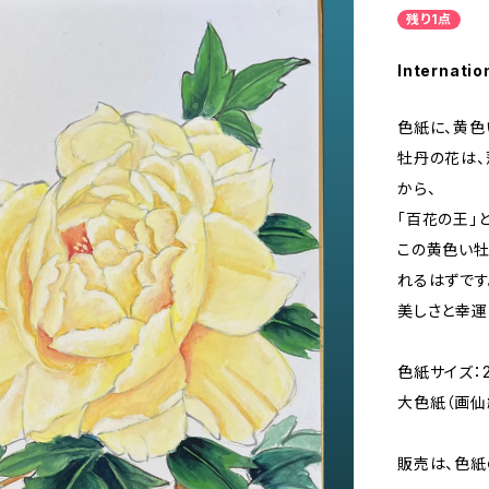
残り1点
Internatio
色紙に、黄色
牡丹の花は、
から、
「百花の王」
この黄色い牡
れるはずです
美しさと幸運
色紙サイズ：
大色紙（画仙
販売は、色紙