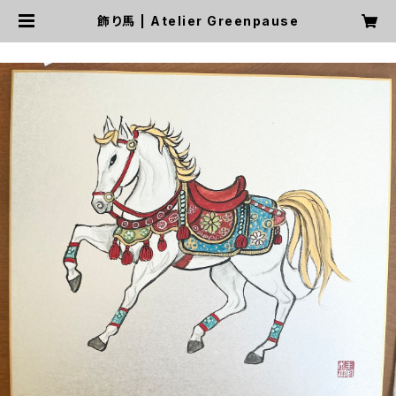
飾り馬 | Atelier Greenpause