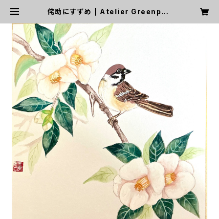
侘助にすずめ | Atelier Greenpau
se