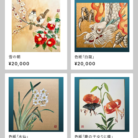
雪の朝
色紙「白龍」
¥20,000
¥20,000
色紙「水仙」
色紙「鹿の子ゆりと蝶」